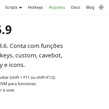
Scripts
Hotkeys
Arquivos
Docs
Blog
5.9
8.6. Conta com funções
keys, custom, cavebot,
y e icons.
ltar (shift + F11 ou shift+F12);
/VM para funcionar;
r e usar.